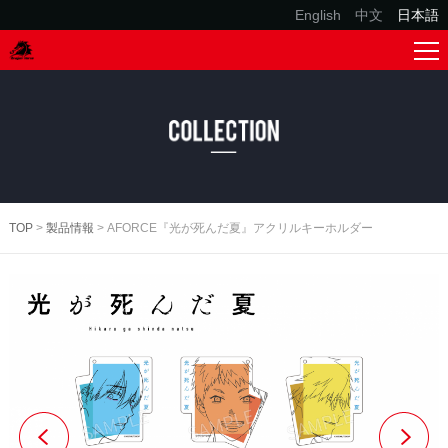
English
中文
日本語
TOP
>
製品情報
> AFORCE『光が死んだ夏』アクリルキーホルダー